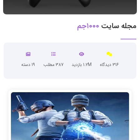
مجله سایت
۱۰۰۰جم
316 دیدگاه
1.2M بازدید
387 مطلب
19 دسته