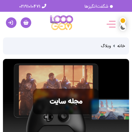
شگفت‌انگیزها
02191010471
خانه
وبلاگ
مجله سایت