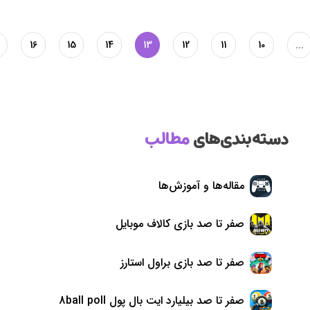
16
15
14
13
12
11
10
...
دسته‌بندی‌های
مطالب
مقاله‌ها و آموزش‌ها
صفر تا صد بازی کالاف موبایل
صفر تا صد بازی براول استارز
صفر تا صد بیلیارد ایت بال پول 8ball poll