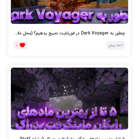
چطور به Dark Voyager در فورتنایت دمیج بدهیم؟ (محل دقیق روی نقشه)
2 ماه پیش
1
۵ تا از بهترین مادهای رایگان ماینکرافت بدراک (مشابه Actions and Stuff)