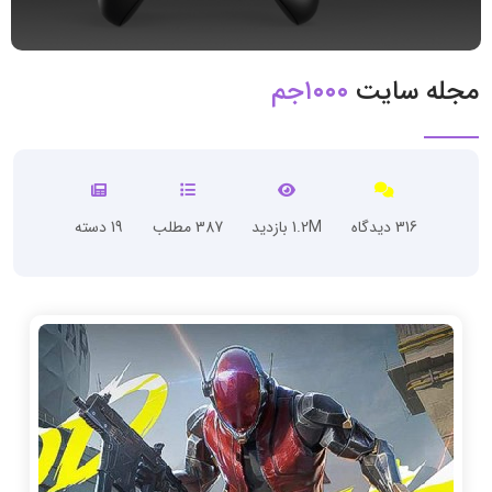
مجله سایت
۱۰۰۰جم
316 دیدگاه
1.2M بازدید
387 مطلب
19 دسته