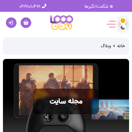
شگفت‌انگیزها
02191010471
خانه
وبلاگ
مجله سایت